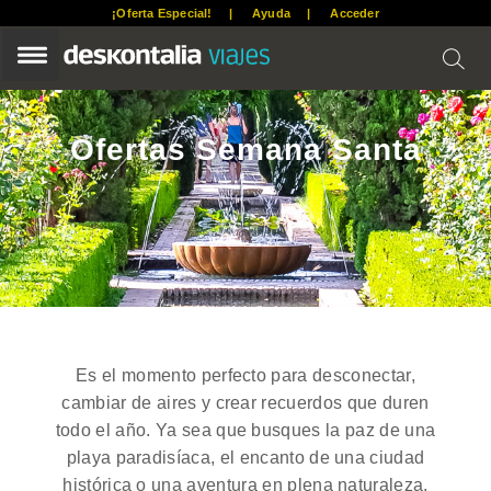
S
S
S
¡Oferta Especial!
Ayuda
Acceder
k
k
k
i
i
i
p
p
p
t
t
t
o
o
o
p
m
f
Ofertas Semana Santa
r
a
o
i
i
o
m
n
t
a
c
e
r
o
r
y
n
n
t
a
e
v
n
i
t
g
Es el momento perfecto para desconectar,
a
cambiar de aires y crear recuerdos que duren
t
i
todo el año. Ya sea que busques la paz de una
o
playa paradisíaca, el encanto de una ciudad
n
histórica o una aventura en plena naturaleza,