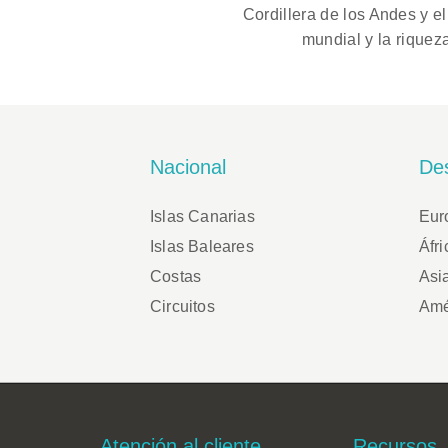
Cordillera de los Andes y e
mundial y la riquez
Nacional
Des
Islas Canarias
Eur
Islas Baleares
Áfri
Costas
Asi
Circuitos
Amé
Footer
Atención al cliente
Recursos