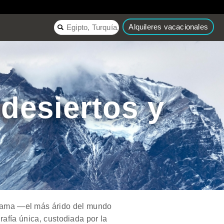
Alquileres vacacionales
 desiertos y
acama —el más árido del mundo
rafía única, custodiada por la