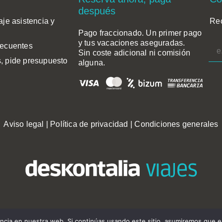
después
aje asistencia y
Rec
Pago fraccionado. Un primer pago
y tus vacaciones aseguradas.
recuentes
Sin coste adicional ni comisión
, pide presupuesto
alguna.
Aviso legal
|
Política de privacidad
|
Condiciones generales
Copyright © 2021 · Deskontalia Viajes · Agencia de viajes - CIE2303
cia en nuestra web. Si continúas usando este sitio, asumiremos que e