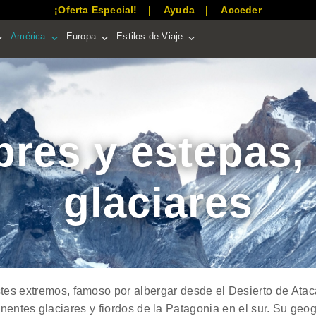
¡Oferta Especial!
Ayuda
Acceder
América
Europa
Estilos de Viaje
res y estepas,
glaciares
astes extremos, famoso por albergar desde el Desierto de At
nentes glaciares y fiordos de la Patagonia en el sur. Su geog