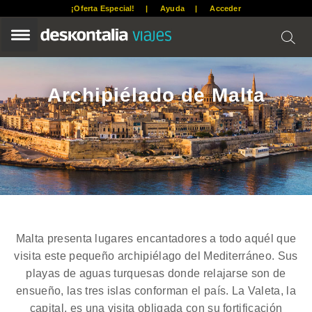
S
S
S
¡Oferta Especial!
Ayuda
Acceder
k
k
k
i
i
i
p
p
p
t
t
t
o
o
o
p
m
f
Archipiélado de Malta
r
a
o
i
i
o
m
n
t
a
c
e
r
o
r
y
n
n
t
a
e
v
n
i
t
g
Malta presenta lugares encantadores a todo aquél que
a
visita este pequeño archipiélago del Mediterráneo. Sus
t
i
playas de aguas turquesas donde relajarse son de
o
ensueño, las tres islas conforman el país. La Valeta, la
n
capital, es una visita obligada con su fortificación