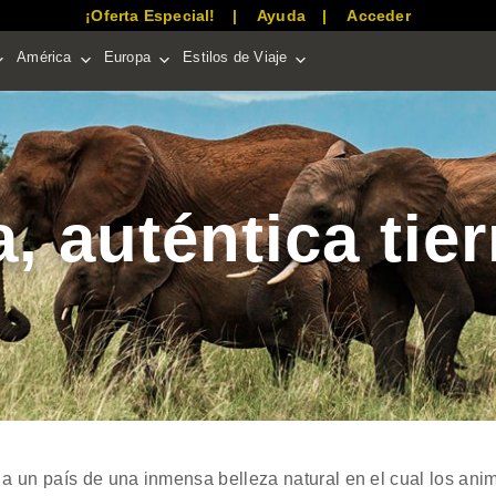
¡Oferta Especial!
Ayuda
Acceder
América
Europa
Estilos de Viaje
 auténtica tier
 a un país de una inmensa belleza natural en el cual los anim