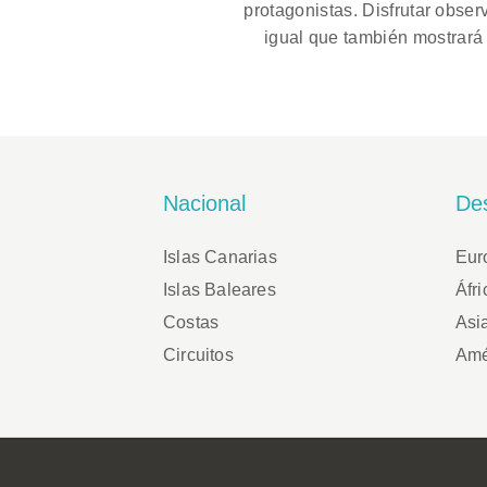
protagonistas. Disfrutar obser
igual que también mostrará 
Nacional
Des
Islas Canarias
Eur
Islas Baleares
Áfri
Costas
Asi
Circuitos
Amé
Footer