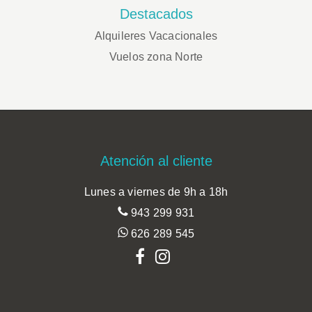
Destacados
Alquileres Vacacionales
Vuelos zona Norte
Footer
Atención al cliente
Lunes a viernes de 9h a 18h
943 299 931
626 289 545