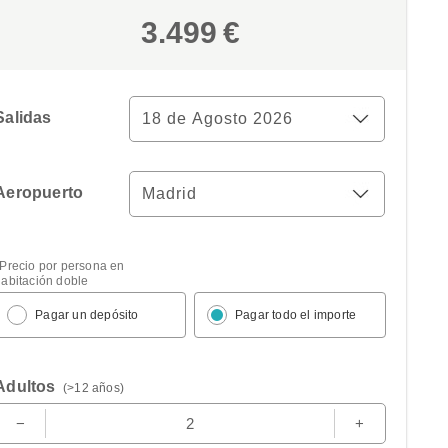
3.499
€
Salidas
Aeropuerto
Limpiar
*Precio por persona en
habitación doble
Pagar un depósito
Pagar todo el importe
Adultos
(>12 años)
−
2
+