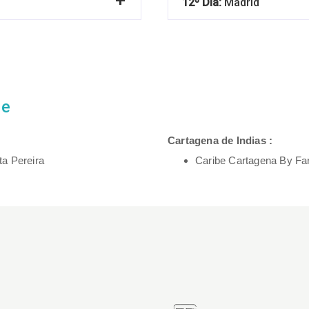
12º Día:
Madrid
je
Cartagena de Indias :
a Pereira
Caribe Cartagena By Fa