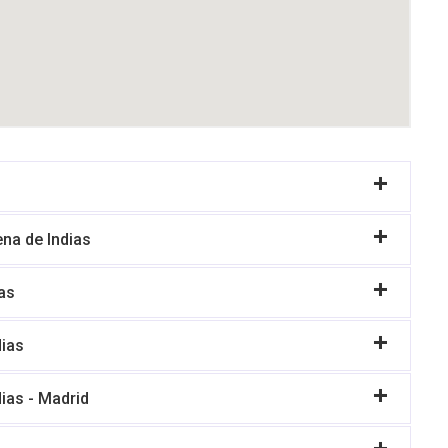
ena de Indias
as
dias
ias - Madrid