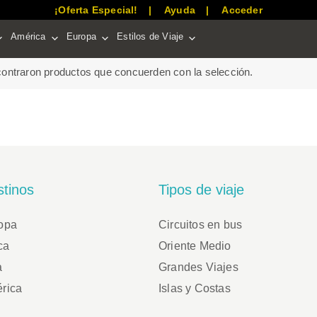
ga · 7 dias
¡Oferta Especial!
Ayuda
Acceder
América
Europa
Estilos de Viaje
ontraron productos que concuerden con la selección.
tinos
Tipos de viaje
opa
Circuitos en bus
ca
Oriente Medio
a
Grandes Viajes
rica
Islas y Costas