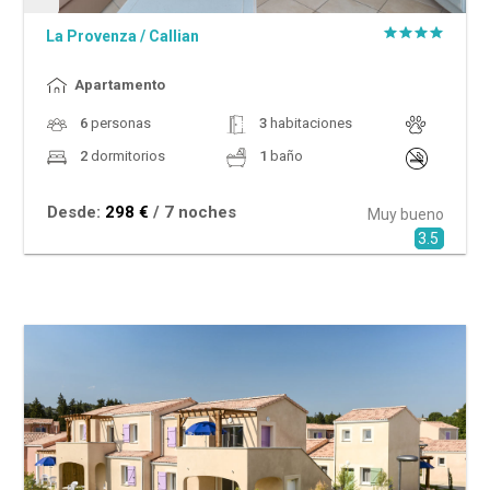
La Provenza
/
Callian
Apartamento
6
personas
3
habitaciones
2
dormitorios
1
baño
Desde:
298 €
/ 7 noches
Muy bueno
3.5