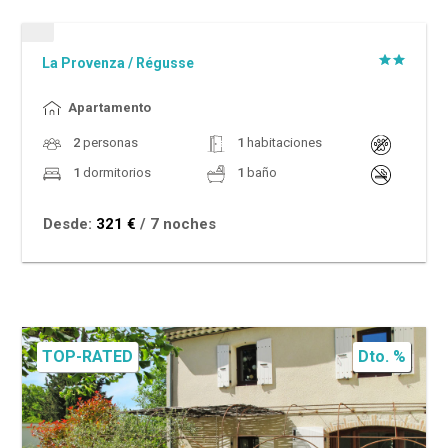
La Provenza
/
Régusse
Apartamento
2
personas
1
habitaciones
1
dormitorios
1
baño
Desde:
321 €
/ 7 noches
TOP-RATED
Dto. %