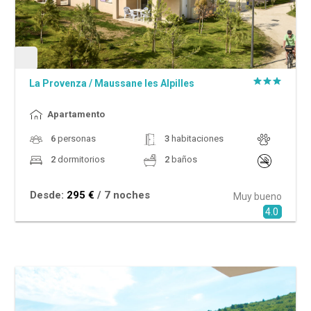
La Provenza
/
Maussane les Alpilles
Apartamento
6
personas
3
habitaciones
2
dormitorios
2
baños
Desde:
295 €
/ 7 noches
Muy bueno
4.0