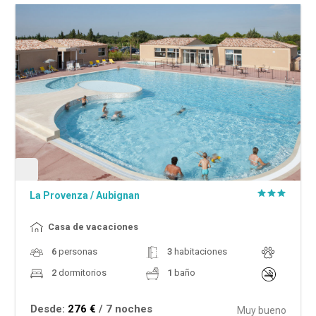
La Provenza
/
Aubignan
Casa de vacaciones
6
personas
3
habitaciones
2
dormitorios
1
baño
Desde:
276 €
/ 7 noches
Muy bueno