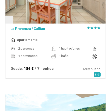
La Provenza
/
Callian
Apartamento
2
personas
1
habitaciones
1
dormitorios
1
baño
Desde:
186 €
/ 7 noches
Muy bueno
3.6