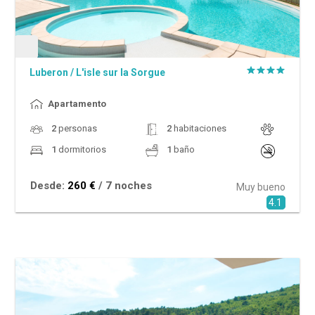
Luberon
/
L'isle sur la Sorgue
Apartamento
2
personas
2
habitaciones
1
dormitorios
1
baño
Desde:
260 €
/ 7 noches
Muy bueno
4.1