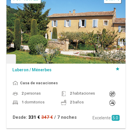
Luberon
/
Ménerbes
Casa de vacaciones
2
personas
2
habitaciones
1
dormitorios
2
baños
Desde:
331 €
347 €
/ 7 noches
Excelente
5.0