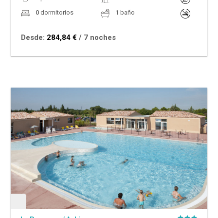
0
dormitorios
1
baño
Desde:
284,84 €
/ 7 noches