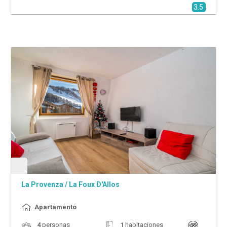
3.5
La Provenza
/
La Foux D'Allos
Apartamento
4
personas
1
habitaciones