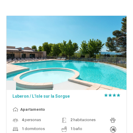
Luberon
/
L'isle sur la Sorgue
Apartamento
4
personas
2
habitaciones
1
dormitorios
1
baño