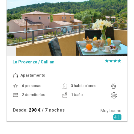
La Provenza
/
Callian
Apartamento
6
personas
3
habitaciones
2
dormitorios
1
baño
Desde:
298 €
/ 7 noches
Muy bueno
4.1