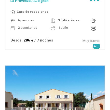
La Provenza
/
Aubignan
Casa de vacaciones
6
personas
3
habitaciones
2
dormitorios
1
baño
Desde:
286 €
/ 7 noches
Muy bueno
4.0