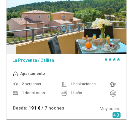
La Provenza
/
Callian
Apartamento
2
personas
1
habitaciones
1
dormitorios
1
baño
Desde:
191 €
/ 7 noches
Muy bueno
4.3