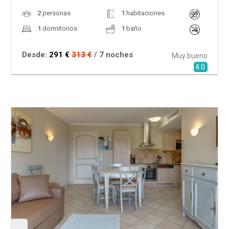
2
personas
1
habitaciones
1
dormitorios
1
baño
Desde:
291 €
313 €
/ 7 noches
Muy bueno
4.0