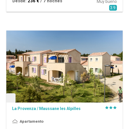
Desde:
236 €
/ 7 noches
Muy bueno
3.9
La Provenza
/
Maussane les Alpilles
Apartamento