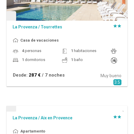
La Provenza
/
Tourrettes
Casa de vacaciones
4
personas
1
habitaciones
1
dormitorios
1
baño
Desde:
287 €
/ 7 noches
Muy bueno
3.5
Dto. %
La Provenza
/
Aix en Provence
Apartamento