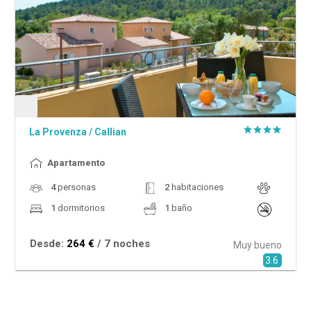
La Provenza
/
Callian
Apartamento
4
personas
2
habitaciones
1
dormitorios
1
baño
Desde:
264 €
/ 7 noches
Muy bueno
3.6