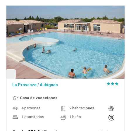
La Provenza
/
Aubignan
Casa de vacaciones
4
personas
2
habitaciones
1
dormitorios
1
baño