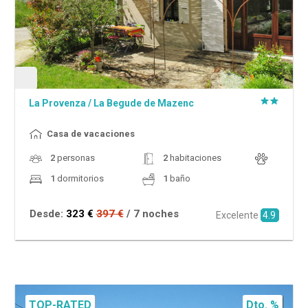
La Provenza
/
La Begude de Mazenc
Casa de vacaciones
2
personas
2
habitaciones
1
dormitorios
1
baño
Desde:
323 €
397 €
/ 7 noches
Excelente
4.9
TOP-RATED
Dto. %