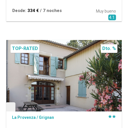
Desde:
334 €
/ 7 noches
Muy bueno
4.1
TOP-RATED
Dto. %
La Provenza
/
Grignan