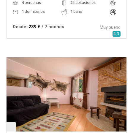
4
personas
2
habitaciones
1
dormitorios
1
baño
Desde:
239 €
/ 7 noches
Muy bueno
4.3