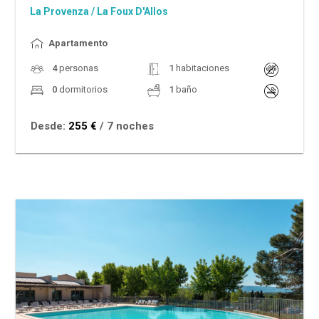
La Provenza
/
La Foux D'Allos
Apartamento
4
personas
1
habitaciones
0
dormitorios
1
baño
Desde:
255 €
/ 7 noches