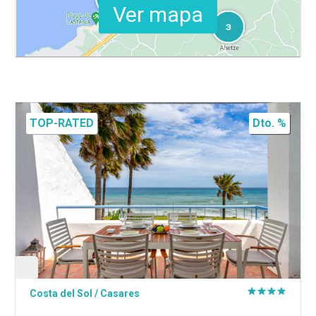
Ver mapa
TOP-RATED
Dto. %
Costa del Sol
/
Casares