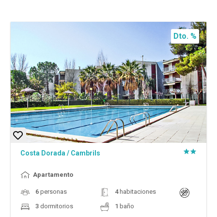
Dto. %
Costa Dorada
/
Cambrils
Apartamento
6
personas
4
habitaciones
3
dormitorios
1
baño