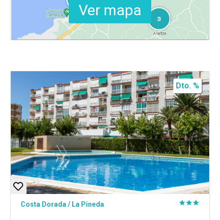
Ver mapa
Dto. %
Costa Dorada
/
La Pineda