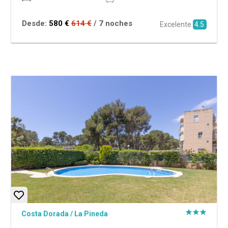
Desde:
580 €
614 €
/ 7 noches
Excelente
4.5
Costa Dorada
/
La Pineda