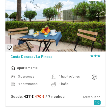
Costa Dorada
/
La Pineda
Apartamento
3
personas
1
habitaciones
1
dormitorios
1
baño
Desde:
437 €
470 €
/ 7 noches
Muy bueno
4.0