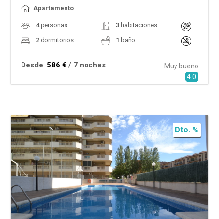
Apartamento
4
personas
3
habitaciones
2
dormitorios
1
baño
Desde:
586 €
/ 7 noches
Muy bueno
4.0
Dto. %