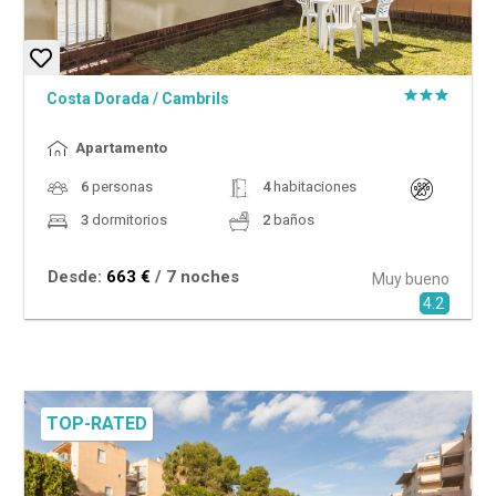
Costa Dorada
/
Cambrils
Apartamento
6
personas
4
habitaciones
3
dormitorios
2
baños
Desde:
663 €
/ 7 noches
Muy bueno
4.2
TOP-RATED