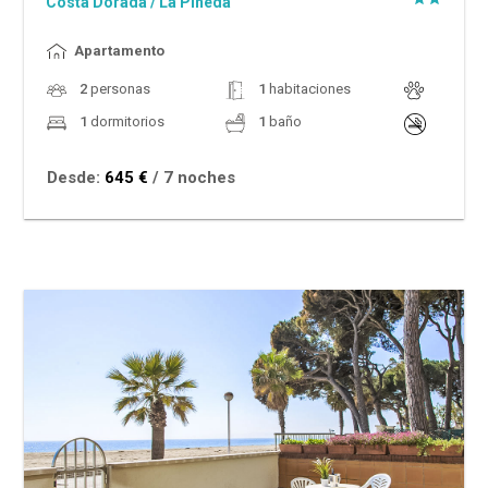
Costa Dorada
/
La Pineda
Apartamento
2
personas
1
habitaciones
1
dormitorios
1
baño
Desde:
645 €
/ 7 noches