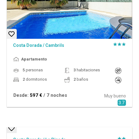
Costa Dorada
/
Cambrils
Apartamento
5
personas
3
habitaciones
2
dormitorios
2
baños
Desde:
597 €
/ 7 noches
Muy bueno
3.7