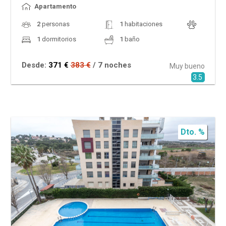
Apartamento
2
personas
1
habitaciones
1
dormitorios
1
baño
Desde:
371 €
383 €
/ 7 noches
Muy bueno
3.5
Dto. %