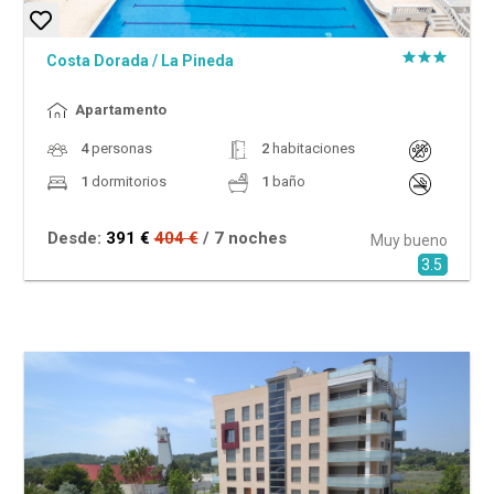
Costa Dorada
/
La Pineda
Apartamento
4
personas
2
habitaciones
1
dormitorios
1
baño
Desde:
391 €
404 €
/ 7 noches
Muy bueno
3.5