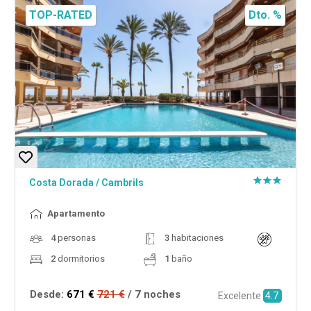
TOP-RATED
Dto. %
Costa Dorada
/
Cambrils
Apartamento
4
personas
3
habitaciones
2
dormitorios
1
baño
Desde:
671 €
721 €
/ 7 noches
Excelente
4.7