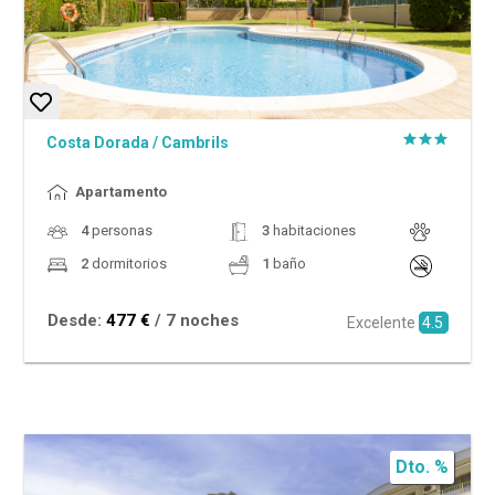
Costa Dorada
/
Cambrils
Apartamento
4
personas
3
habitaciones
2
dormitorios
1
baño
Desde:
477 €
/ 7 noches
Excelente
4.5
Dto. %