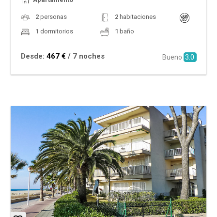
2
personas
2
habitaciones
1
dormitorios
1
baño
Desde:
467 €
/ 7 noches
Bueno
3.0