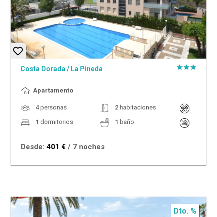
Costa Dorada
/
La Pineda
Apartamento
4
personas
2
habitaciones
1
dormitorios
1
baño
Desde:
401 €
/ 7 noches
Dto. %