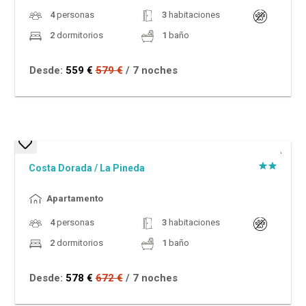
4
personas
3
habitaciones
2
dormitorios
1
baño
Desde:
559 €
579 €
/ 7 noches
Dto. %
Costa Dorada
/
La Pineda
Apartamento
4
personas
3
habitaciones
2
dormitorios
1
baño
Desde:
578 €
672 €
/ 7 noches