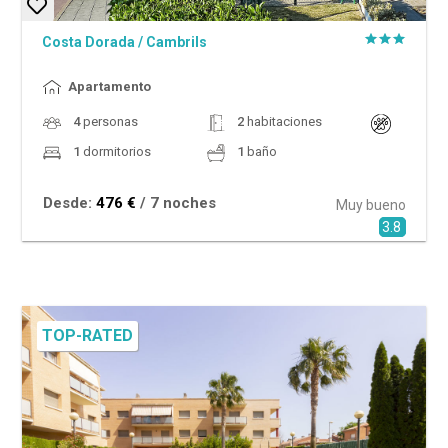
Costa Dorada
/
Cambrils
Apartamento
4
personas
2
habitaciones
1
dormitorios
1
baño
Desde:
476 €
/ 7 noches
Muy bueno
3.8
TOP-RATED