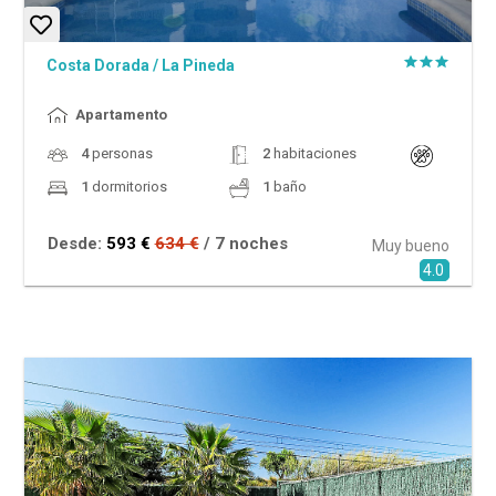
Costa Dorada
/
La Pineda
Apartamento
4
personas
2
habitaciones
1
dormitorios
1
baño
Desde:
593 €
634 €
/ 7 noches
Muy bueno
4.0