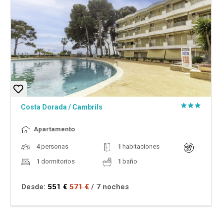
Costa Dorada
/
Cambrils
Apartamento
4
personas
1
habitaciones
1
dormitorios
1
baño
Desde:
551 €
571 €
/ 7 noches