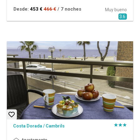
Desde:
453 €
466 €
/ 7 noches
Muy bueno
3.6
Costa Dorada
/
Cambrils
Apartamento