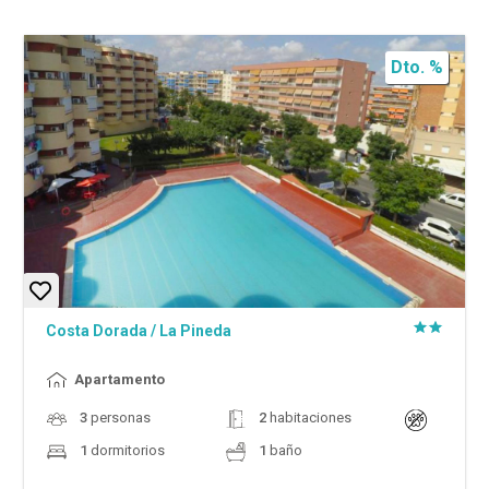
Dto. %
Costa Dorada
/
La Pineda
Apartamento
3
personas
2
habitaciones
1
dormitorios
1
baño