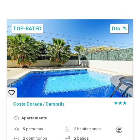
TOP-RATED
Dto. %
Costa Dorada
/
Cambrils
Apartamento
5
personas
3
habitaciones
2
dormitorios
2
baños