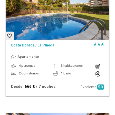
Costa Dorada
/
La Pineda
Apartamento
4
personas
3
habitaciones
2
dormitorios
1
baño
Desde:
666 €
/ 7 noches
Excelente
5.0