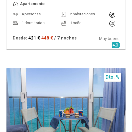
Apartamento
4
personas
2
habitaciones
1
dormitorios
1
baño
Desde:
421 €
448 €
/ 7 noches
Muy bueno
4.0
Dto. %