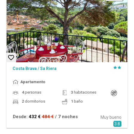
Costa Brava
/
Sa Riera
Apartamento
4
personas
3
habitaciones
2
dormitorios
1
baño
Desde:
432 €
484 €
/ 7 noches
Muy bueno
3.8