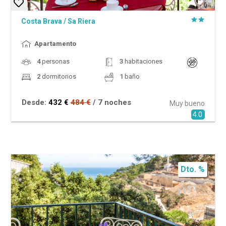
Costa Brava
/
Sa Riera
Apartamento
4
personas
3
habitaciones
2
dormitorios
1
baño
Desde:
432 €
484 €
/ 7 noches
Muy bueno
4.0
Dto. %