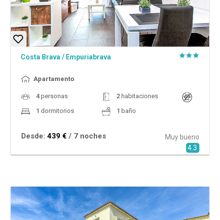
Costa Brava
/
Empuriabrava
Apartamento
4
personas
2
habitaciones
1
dormitorios
1
baño
Desde:
439 €
/ 7 noches
Muy bueno
4.3