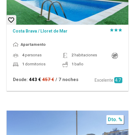
Costa Brava
/
Lloret de Mar
Apartamento
4
personas
2
habitaciones
1
dormitorios
1
baño
Desde:
443 €
457 €
/ 7 noches
Excelente
4.7
Dto. %