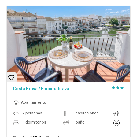
Costa Brava
/
Empuriabrava
Apartamento
2
personas
1
habitaciones
1
dormitorios
1
baño