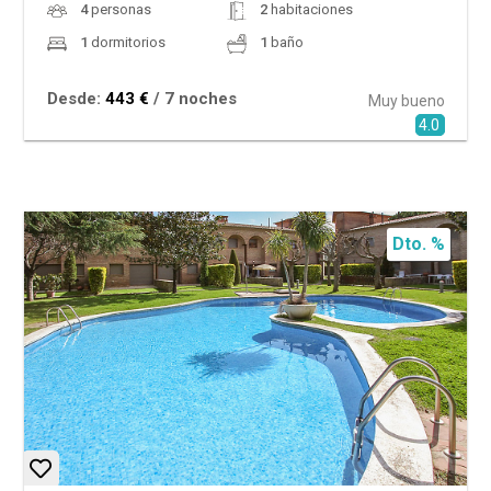
4
personas
2
habitaciones
1
dormitorios
1
baño
Desde:
443 €
/ 7 noches
Muy bueno
4.0
Dto. %