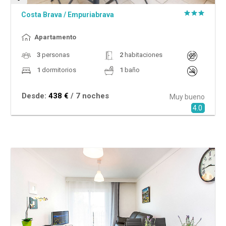
Costa Brava
/
Empuriabrava
Apartamento
3
personas
2
habitaciones
1
dormitorios
1
baño
Desde:
438 €
/ 7 noches
Muy bueno
4.0