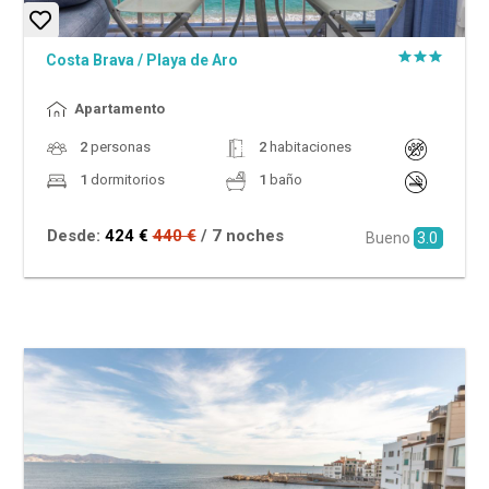
Costa Brava
/
Playa de Aro
Apartamento
2
personas
2
habitaciones
1
dormitorios
1
baño
Desde:
424 €
440 €
/ 7 noches
Bueno
3.0