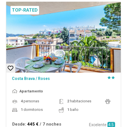
TOP-RATED
Costa Brava
/
Roses
Apartamento
4
personas
2
habitaciones
1
dormitorios
1
baño
Desde:
445 €
/ 7 noches
Excelente
4.5