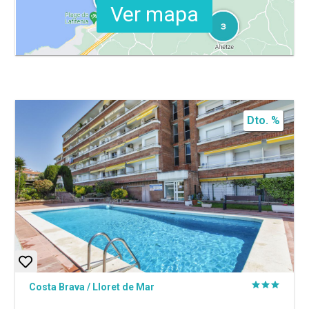
Ver mapa
Dto. %
Costa Brava
/
Lloret de Mar