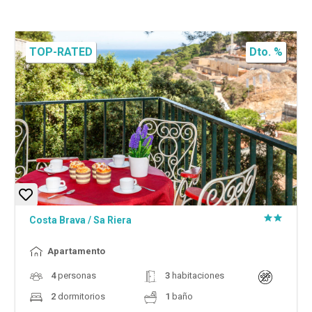
TOP-RATED
Dto. %
Costa Brava
/
Sa Riera
Apartamento
4
personas
3
habitaciones
2
dormitorios
1
baño