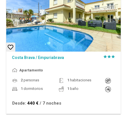
Costa Brava
/
Empuriabrava
Apartamento
2
personas
1
habitaciones
1
dormitorios
1
baño
Desde:
440 €
/ 7 noches