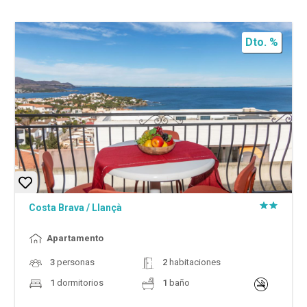
Dto. %
Costa Brava
/
Llançà
Apartamento
3
personas
2
habitaciones
1
dormitorios
1
baño