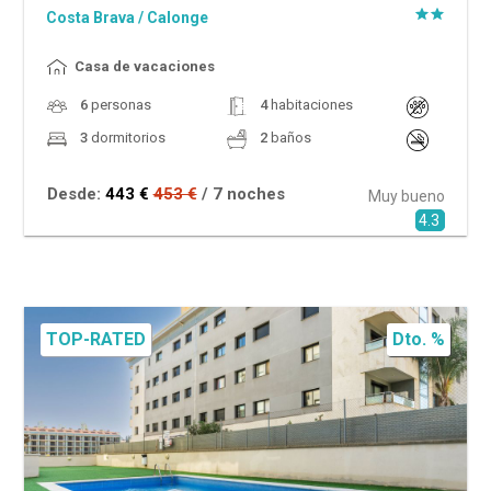
Costa Brava
/
Calonge
Casa de vacaciones
6
personas
4
habitaciones
3
dormitorios
2
baños
Desde:
443 €
453 €
/ 7 noches
Muy bueno
4.3
TOP-RATED
Dto. %