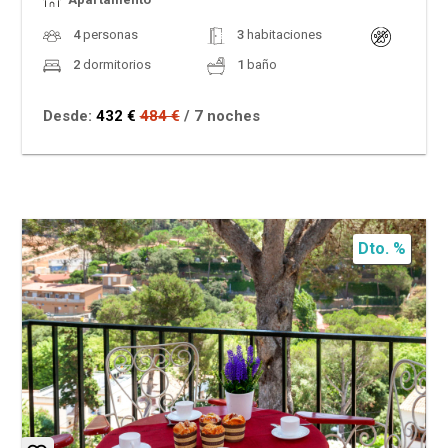
4
personas
3
habitaciones
2
dormitorios
1
baño
Desde:
432 €
484 €
/ 7 noches
Dto. %