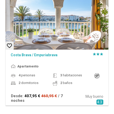
Costa Brava
/
Empuriabrava
Apartamento
4
personas
3
habitaciones
2
dormitorios
2
baños
Desde:
407,95 €
460,95 €
/ 7
Muy bueno
noches
4.3