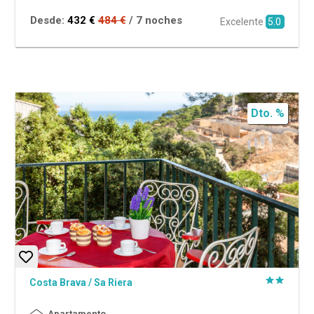
Desde:
432 €
484 €
/ 7 noches
Excelente
5.0
Dto. %
Costa Brava
/
Sa Riera
Apartamento