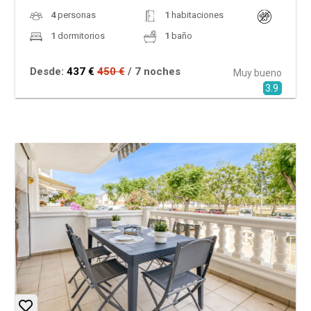
4
personas
1
habitaciones
1
dormitorios
1
baño
Desde:
437 €
450 €
/ 7 noches
Muy bueno
3.9