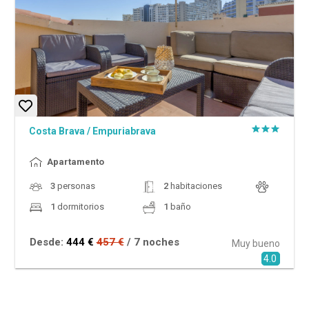
Costa Brava
/
Empuriabrava
Apartamento
3
personas
2
habitaciones
1
dormitorios
1
baño
Desde:
444 €
457 €
/ 7 noches
Muy bueno
4.0