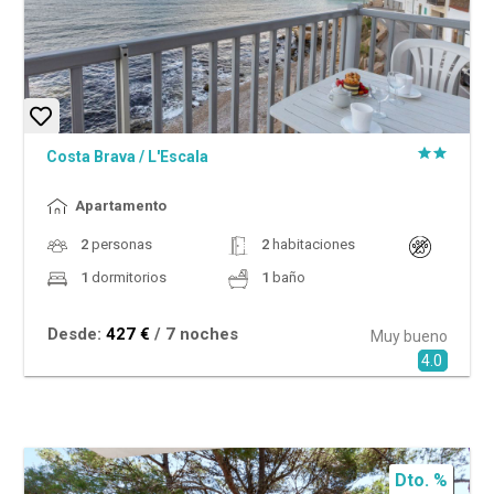
Costa Brava
/
L'Escala
Apartamento
2
personas
2
habitaciones
1
dormitorios
1
baño
Desde:
427 €
/ 7 noches
Muy bueno
4.0
Dto. %