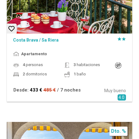
Costa Brava
/
Sa Riera
Apartamento
4
personas
3
habitaciones
2
dormitorios
1
baño
Desde:
433 €
485 €
/ 7 noches
Muy bueno
4.0
Dto. %