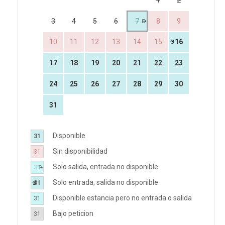
3
4
5
6
7
8
9
10
11
12
13
14
15
16
17
18
19
20
21
22
23
24
25
26
27
28
29
30
31
Disponible
31
Sin disponibilidad
31
Solo salida, entrada no disponible
31
Solo entrada, salida no disponible
31
Disponible estancia pero no entrada o salida
31
Bajo peticion
31