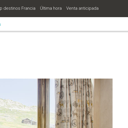
p destinos Francia
Última hora
Venta anticipada
s