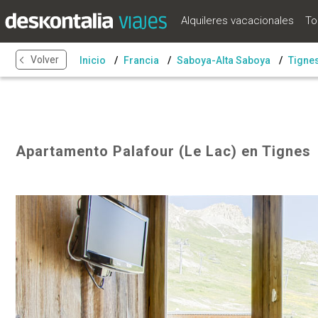
Alquileres vacacionales
To
Volver
Inicio
Francia
Saboya-Alta Saboya
Tigne
Apartamento Palafour (Le Lac) en Tignes