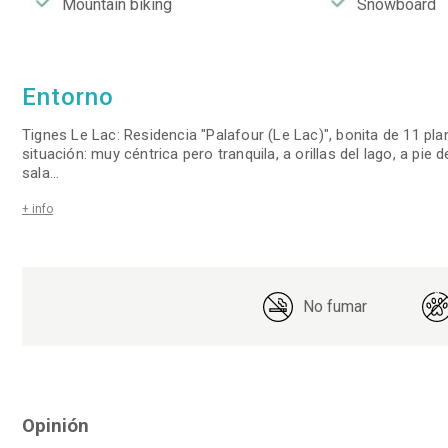
Mountain biking
Snowboard
Entorno
Tignes Le Lac: Residencia "Palafour (Le Lac)", bonita de 11 pla
situación: muy céntrica pero tranquila, a orillas del lago, a pie 
sala
...
+ info
No fumar
Opinión