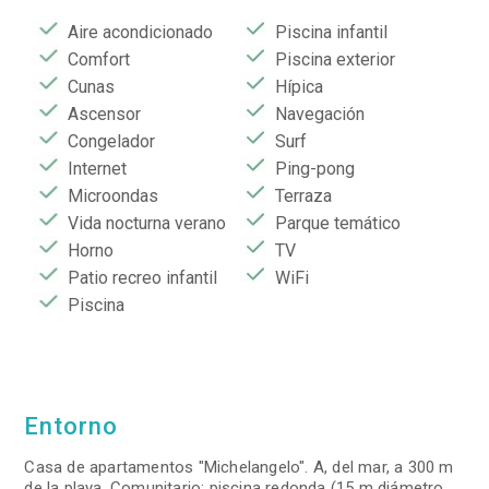
Aire acondicionado
Piscina infantil
Comfort
Piscina exterior
Cunas
Hípica
Ascensor
Navegación
Congelador
Surf
Internet
Ping-pong
Microondas
Terraza
Vida nocturna verano
Parque temático
Horno
TV
Patio recreo infantil
WiFi
Piscina
Entorno
Casa de apartamentos "Michelangelo". A, del mar, a 300 m
de la playa. Comunitario: piscina redonda (15 m diámetro,